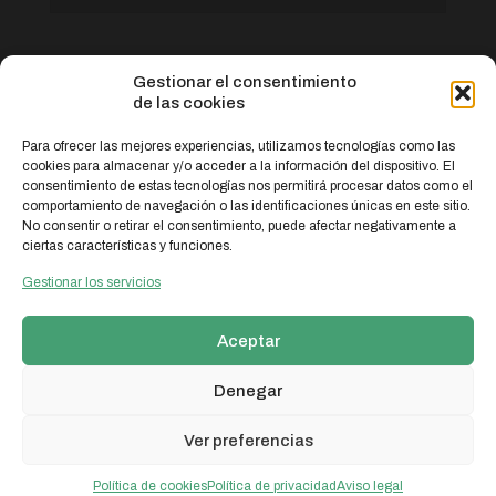
Gestionar el consentimiento
de las cookies
Para ofrecer las mejores experiencias, utilizamos tecnologías como las
cookies para almacenar y/o acceder a la información del dispositivo. El
consentimiento de estas tecnologías nos permitirá procesar datos como el
comportamiento de navegación o las identificaciones únicas en este sitio.
No consentir o retirar el consentimiento, puede afectar negativamente a
© 2026 probal.es | Todos los derechos reservados.
ciertas características y funciones.
Web diseñada por
Aragón Marketing
Gestionar los servicios
Aviso legal
Política de privacidad
Política de cookies (UE)
Aceptar
Denegar
Programa Kit Digital cofinanciado por los fondos Next Generation (EU)
Ver preferencias
del mecanismo de recuperación y resiliencia.
Política de cookies
Política de privacidad
Aviso legal