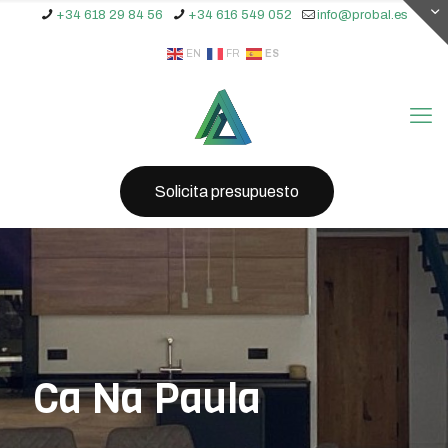
+34 618 29 84 56
+34 616 549 052
info@probal.es
EN
FR
ES
Solicita presupuesto
Ca Na Paula